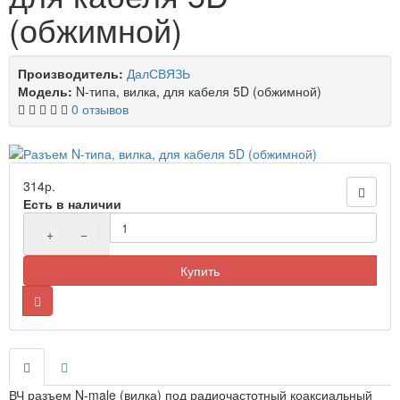
(обжимной)
Производитель:
ДалСВЯЗЬ
Модель:
N-типа, вилка, для кабеля 5D (обжимной)
0 отзывов
314р.
Есть в наличии
+
−
Купить
ВЧ разъем N-male (вилка) под радиочастотный коаксиальный