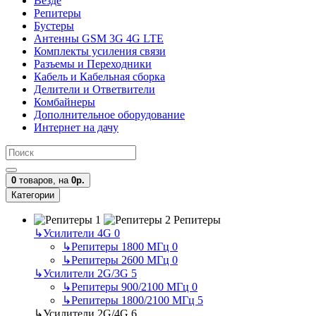
Везде
Репитеры
Бустеры
Антенны GSM 3G 4G LTE
Комплекты усиления связи
Разъемы и Переходники
Кабель и Кабельная сборка
Делители и Ответвители
Комбайнеры
Дополнительное оборудование
Интернет на дачу
0
товаров,
на
0р.
Категории
Репитеры
↳
Усилители 4G
0
↳
Репитеры 1800 МГц
0
↳
Репитеры 2600 МГц
0
↳
Усилители 2G/3G
5
↳
Репитеры 900/2100 МГц
0
↳
Репитеры 1800/2100 МГц
5
↳
Усилители 2G/4G
6