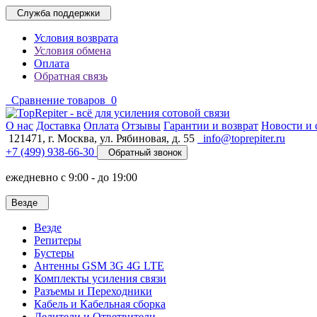
Служба поддержки
Условия возврата
Условия обмена
Оплата
Обратная связь
Сравнение товаров
0
O нас
Доставка
Оплата
Отзывы
Гарантии и возврат
Новости и 
121471,
г. Москва
,
ул. Рябиновая, д. 55
info@toprepiter.ru
+7 (499) 938-66-30
Обратный звонок
ежедневно с 9:00 - до 19:00
Везде
Везде
Репитеры
Бустеры
Антенны GSM 3G 4G LTE
Комплекты усиления связи
Разъемы и Переходники
Кабель и Кабельная сборка
Делители и Ответвители