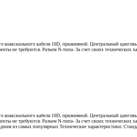
ного коаксиального кабеля 10D, прижимной. Центральный цангов
нты не требуются. Разъем N-типа- За счет своих технических ха
ного коаксиального кабеля 10D, прижимной. Центральный цангов
нты не требуются. Разъем N-типа- За счет своих технических х
 одним из самых популярных Технические характеристики: Станд
а