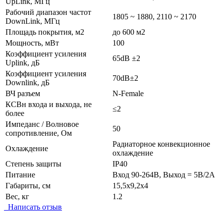
UpLink, МГц
Рабочий диапазон частот
1805 ~ 1880, 2110 ~ 2170
DownLink, МГц
Площадь покрытия, м2
до 600 м2
Мощность, мВт
100
Коэффициент усиления
65dB ±2
Uplink, дБ
Коэффициент усиления
70dB±2
Downlink, дБ
ВЧ разъем
N-Female
КСВн входа и выхода, не
≤2
более
Импеданс / Волновое
50
сопротивление, Ом
Радиаторное конвекционное
Охлаждение
охлаждение
Степень защиты
IP40
Питание
Вход 90-264В, Выход = 5В/2А
Габариты, см
15,5х9,2х4
Вес, кг
1.2
Написать отзыв