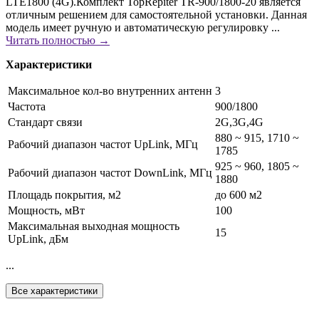
LTE1800 (4G).Комплект TopRepiter TR-900/1800-20 является
отличным решением для самостоятельной установки. Данная
модель имеет ручную и автоматическую регулировку ...
Читать полностью →
Характеристики
Максимальное кол-во внутренних антенн
3
Частота
900/1800
Стандарт связи
2G,3G,4G
880 ~ 915, 1710 ~
Рабочий диапазон частот UpLink, МГц
1785
925 ~ 960, 1805 ~
Рабочий диапазон частот DownLink, МГц
1880
Площадь покрытия, м2
до 600 м2
Мощность, мВт
100
Максимальная выходная мощность
15
UpLink, дБм
...
Все характеристики