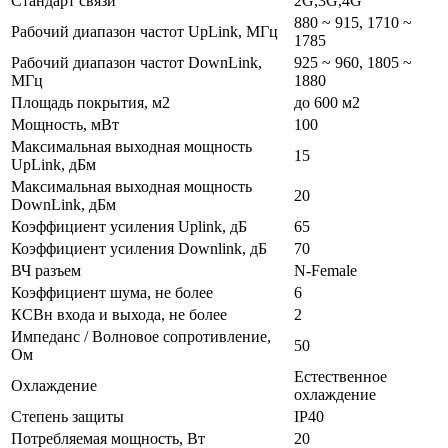
Стандарт связи
2G,3G,4G
880 ~ 915, 1710 ~
Рабочий диапазон частот UpLink, МГц
1785
Рабочий диапазон частот DownLink,
925 ~ 960, 1805 ~
МГц
1880
Площадь покрытия, м2
до 600 м2
Мощность, мВт
100
Максимальная выходная мощность
15
UpLink, дБм
Максимальная выходная мощность
20
DownLink, дБм
Коэффициент усиления Uplink, дБ
65
Коэффициент усиления Downlink, дБ
70
ВЧ разъем
N-Female
Коэффициент шума, не более
6
КСВн входа и выхода, не более
2
Импеданс / Волновое сопротивление,
50
Ом
Естественное
Охлаждение
охлаждение
Степень защиты
IP40
Потребляемая мощность, Вт
20