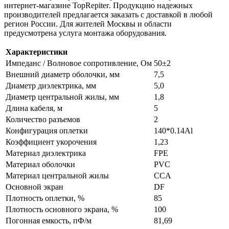
интернет-магазине
TopRepiter
. Продукцию
надежных
производителей
предлагается
заказать с доставкой в любой
регион России
. Для жителей
Москвы и области
предусмотрена
услуга монтажа
оборудования.
Характеристики
Импеданс / Волновое сопротивление, Ом
50±2
Внешний диаметр оболочки, мм
7,5
Диаметр диэлектрика, мм
5,0
Диаметр центральной жилы, мм
1,8
Длина кабеля, м
5
Количество разъемов
2
Конфигурация оплетки
140*0.14Al
Коэффициент укорочения
1,23
Материал диэлектрика
FPE
Материал оболочки
PVC
Материал центральной жилы
CСA
Основной экран
DF
Плотность оплетки, %
85
Плотность основного экрана, %
100
Погонная емкость, пФ/м
81,69